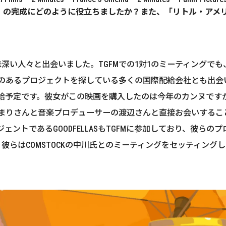
ル・アメリ」の完成にどのように役立ちましたか？また、「リトル・
んの興味深い人々と出会いました。TGFMでの1対1のミーティン
るプロジェクトを探している多くの国際配給会社とも出会いました。例
で配給予定です。彼女がこの映画を購入したのは今年のカンヌですが、
まりさんと音楽プロデューサーの渡辺さんと直接お会いするこ
ントであるGOODFELLASもTGFMに参加しており、彼ら
。彼らはCOMSTOCKの中川氏とのミーティングをセッティン